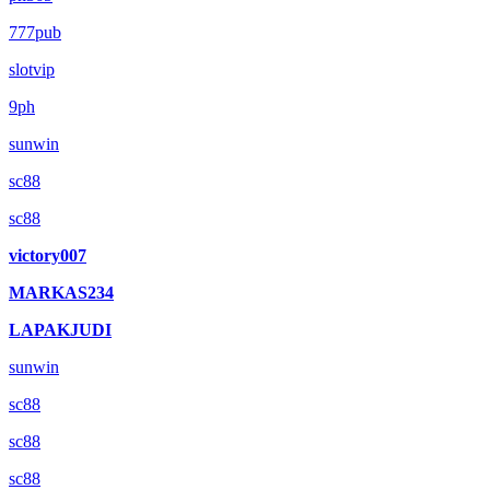
777pub
slotvip
9ph
sunwin
sc88
sc88
victory007
MARKAS234
LAPAKJUDI
sunwin
sc88
sc88
sc88