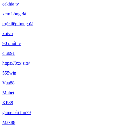
cakhia tv
xem bóng đá
trực tiếp bóng đá
xoivo
90 phút tv
club91
https://8xx.site/
555win
Vua88
Mubet
KP88
game bài fun79
Max88