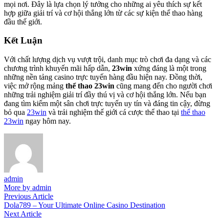
mọi nơi. Đây là lựa chọn lý tưởng cho những ai yêu thích sự kết
hợp giữa giải trí và cơ hội thắng lớn từ các sự kiện thể thao hàng
đầu thế giới.
Kết Luận
Với chất lượng dịch vụ vượt trội, danh mục trò chơi đa dạng và các
chương trình khuyến mãi hấp dẫn,
23win
xứng đáng là một trong
những nền tảng casino trực tuyến hàng đầu hiện nay. Đồng thời,
việc mở rộng mảng
thể thao 23win
cũng mang đến cho người chơi
những trải nghiệm giải trí đầy thú vị và cơ hội thắng lớn. Nếu bạn
đang tìm kiếm một sân chơi trực tuyến uy tín và đáng tin cậy, đừng
bỏ qua
23win
và trải nghiệm thế giới cá cược thể thao tại
thể thao
23win
ngay hôm nay.
admin
More by admin
Post
Previous
Previous Article
article:
Dola789 – Your Ultimate Online Casino Destination
navigation
Next
Next Article