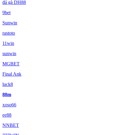
đá gà DH88
9bet
Sunwin
rastoto
11win
sunwin
MGBET
Final Ank
luck8
88m
xoso66
ee88
NNBET