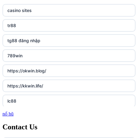
casino sites
tr88
tg88 đăng nhập
789win
https://okwin.blog/
https://kkwin.life/
lc88
nổ hũ
http://lc88.art/
Contact Us
https://789fcom.asia/