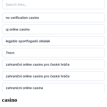
Fun79
no verification casino
23win
uj online casino
https://kp88.space/
legjobb sportfogadó oldalak
BGD33
7mcn
Lv88
zahraniční online casino pro české hráče
https://32win.today
zahraniční online casino pro české hráče
dh88
zahranicni online casina
UU88
casino
no verification casino
Go8